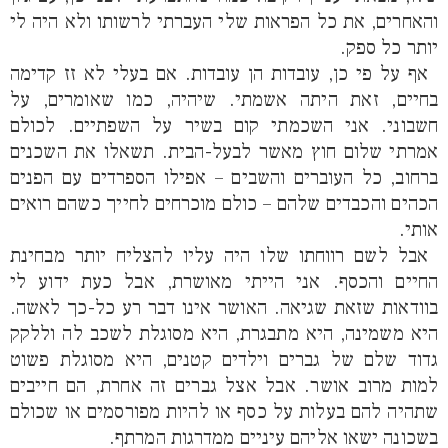
והאחרים, את כל הפראות שלי העברתי לרשותו ולא היה לי
יותר כל ספק.
אף על פי כן, עובדות הן עובדות. אם בעלי לא זז קדימה
בחיים, זאת היתה אשמתי. שיהיה, כמו שאומרים, על
חשבוני. אני השכמתי קום בשיר על השפתיים. לכולם
אמרתי שלום חוץ מאשר לבעל-הבית. תשאלו את השכנים
ברחוב, כל העוברים והשבים – אפילו הספרדים עם הפנים
הכהים והכבדים שלהם – כולם מוכרחים לחייך כשהם רואים
אותי.
אבל לשם רווחתו שלו היה עליו להצליח יותר מבחינת
החיים והכסף. אני הייתי מאושרת, אבל כעת ידוע לי
בוודאות שזאת שגיאה. האושר אינו דבר רע כל-כך לאשה.
היא משמינה, היא מתבגרת, היא מסוגלת לשכב לה וללקק
גדוד שלם של גברים וילדים קטנים, היא מסוגלת פשוט
למות מרוב אושר. אבל אצל גברים זה אחרת, הם חייבים
שתהיה להם בעלות על כסף או להיות מפורסמים או שכולם
בשכונה ישאו אליהם עיניים ממדרגות המרתף.