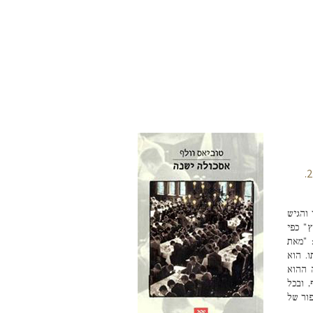
 והגיש
" כפי
 "מאת
. הוא
 ההוא
, ובכל
ור של