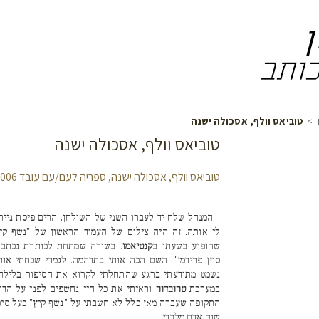
>
טוביאס וולף, אסכולה ישנה
טוביאס וולף, אסכולה ישנה
טוביאס וולף, אסכולה ישנה, ספריה לעם/עם עובד 2006.
המנהל שלח יד לעברו השני של השולחן, הרים פיסת נייר
לי אותה. זה היה צילום של העמוד הראשון של "נשף קיץ
שהופיע בשעתו ב
קנטיאמו
. בשורה שמתחת לכותרת נכתב:
סוזן פרידמן". השם הכה אותי בתדהמה. לגמרי שכחתי אותו
נשמט מתודעתי ברגע שהתחלתי לקרוא את הסיפור בלילה
במערכת
טרובדור
וראיתי את כל חיי נחשפים לפני על הדף
התקופה שעברה מאז כלל לא חשבתי על "נשף קיץ" כעל סיפ
שום אדם מלבדי.